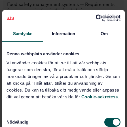
Food safety management systems -- Requirements
for any organization in the food chain
Subscribe on standards - Read more
Samtycke
Information
Om
Price:
2 411 SEK
Add to cart
PDF
Denna webbplats använder cookies
Vi använder cookies för att se till att vår webbplats
Show more
fungerar som den ska, för att mäta trafik och stödja
marknadsföringen av våra produkter och tjänster. Genom
Product information
att klicka på "Tillåt alla", tillåter du användning av
cookies. Du kan ta tillbaka ditt medgivande eller anpassa
English
Language:
ditt val genom att besöka vår sida för
Cookie-sekretess
.
ISO
Written by:
International title:
S
STD-80004769
Article no:
Nödvändig
a