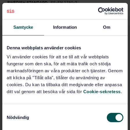
SWEDISH STANDARD
· SS-EN 1780-3
Aluminium and aluminium alloys - Designation of
unalloyed and alloyd aluminium ingots for remelting,
master alloys and castings - Part 3: Writing rules for
Samtycke
Information
Om
chemical composition
Subscribe on standards - Read more
Denna webbplats använder cookies
Price:
789 SEK
Vi använder cookies för att se till att vår webbplats
fungerar som den ska, för att mäta trafik och stödja
Add to cart
PDF
marknadsföringen av våra produkter och tjänster. Genom
att klicka på "Tillåt alla", tillåter du användning av
cookies. Du kan ta tillbaka ditt medgivande eller anpassa
Show more
ditt val genom att besöka vår sida för
Cookie-sekretess
.
Product information
S
English
Swedish
Language:
Nödvändig
a
Svenska institutet för
Written by:
m