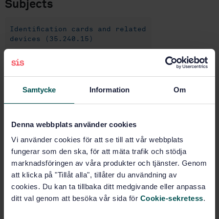
Subjects
Identification cards and related
devices (35.240.15)
Buy this standard
Samtycke
Information
Om
STANDARD
SWEDISH STANDARD
· SS-ISO/IEC 14443-4:2018
Denna webbplats använder cookies
Cards and security devices for personal identification
- Contactless proximity objects - Part 4: Transmission
Vi använder cookies för att se till att vår webbplats
protocol (ISO/IEC 14443-4:2018, IDT)
fungerar som den ska, för att mäta trafik och stödja
marknadsföringen av våra produkter och tjänster. Genom
Subscribe on standards - Read more
att klicka på "Tillåt alla", tillåter du användning av
cookies. Du kan ta tillbaka ditt medgivande eller anpassa
Price:
2 973 SEK
ditt val genom att besöka vår sida för
Cookie-sekretess
.
Add to cart
PDF