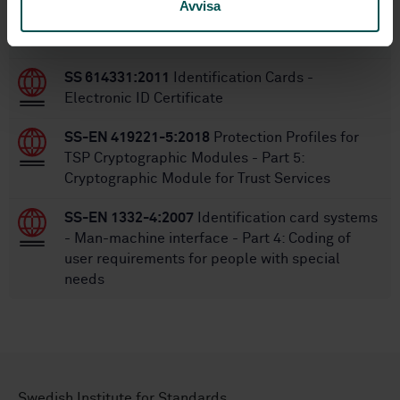
Within the same area
Avvisa
STANDARDS
SS 614331:2011
Identification Cards -
Electronic ID Certificate
SS-EN 419221-5:2018
Protection Profiles for
TSP Cryptographic Modules - Part 5:
Cryptographic Module for Trust Services
SS-EN 1332-4:2007
Identification card systems
- Man-machine interface - Part 4: Coding of
user requirements for people with special
needs
Swedish Institute for Standards