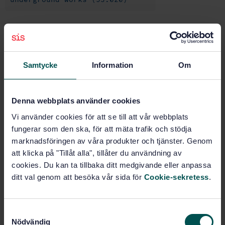
Buy this standard
STANDARD
Samtycke
Information
Om
SWEDISH STANDARD
· SS-EN 14653-1:2005
Manually operated hydraulic shoring systems for
Denna webbplats använder cookies
groundwork support - Part 1: Product specification
Vi använder cookies för att se till att vår webbplats
Subscribe on standards - Read more
fungerar som den ska, för att mäta trafik och stödja
marknadsföringen av våra produkter och tjänster. Genom
Price:
1 599 SEK
att klicka på "Tillåt alla", tillåter du användning av
Add to cart
cookies. Du kan ta tillbaka ditt medgivande eller anpassa
PDF
ditt val genom att besöka vår sida för
Cookie-sekretess
.
Show more
S
Nödvändig
a