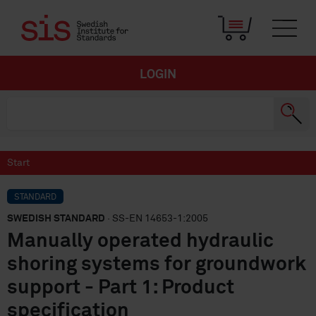
LOGIN
Start
STANDARD
SWEDISH STANDARD
· SS-EN 14653-1:2005
Manually operated hydraulic
shoring systems for groundwork
support - Part 1: Product
specification