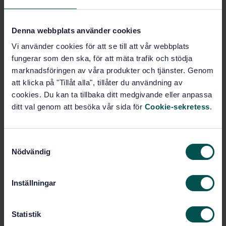
International
4 international
Denna webbplats använder cookies
committees
participation
Vi använder cookies för att se till att vår webbplats
fungerar som den ska, för att mäta trafik och stödja
marknadsföringen av våra produkter och tjänster. Genom
Verksamhetsplan 2024
att klicka på "Tillåt alla", tillåter du användning av
cookies. Du kan ta tillbaka ditt medgivande eller anpassa
Subjects
ditt val genom att besöka vår sida för
Cookie-sekretess
.
Management system (04)
S
Nödvändig
a
Certification, accreditation and
m
auditing (04.150)
t
Inställningar
y
c
k
Statistik