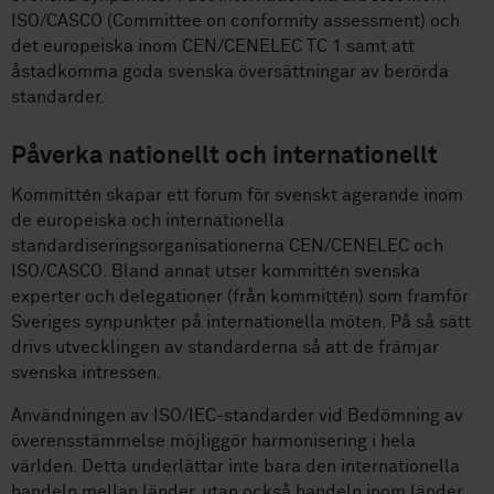
ISO/CASCO (Committee on conformity assessment) och
det europeiska inom CEN/CENELEC TC 1 samt att
åstadkomma goda svenska översättningar av berörda
standarder.
Påverka nationellt och internationellt
Kommittén skapar ett forum för svenskt agerande inom
de europeiska och internationella
standardiseringsorganisationerna CEN/CENELEC och
ISO/CASCO. Bland annat utser kommittén svenska
experter och delegationer (från kommittén) som framför
Sveriges synpunkter på internationella möten. På så sätt
drivs utvecklingen av standarderna så att de främjar
svenska intressen.
Användningen av ISO/IEC-standarder vid Bedömning av
överensstämmelse möjliggör harmonisering i hela
världen. Detta underlättar inte bara den internationella
handeln mellan länder, utan också handeln inom länder