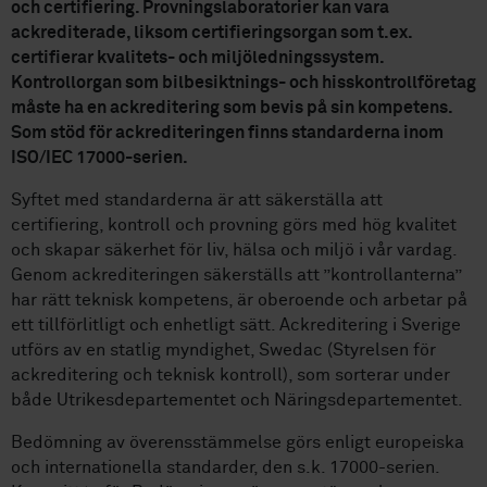
och certifiering. Provningslaboratorier kan vara
ackrediterade, liksom certifieringsorgan som t.ex.
certifierar kvalitets- och miljöledningssystem.
Kontrollorgan som bilbesiktnings- och hisskontrollföretag
måste ha en ackreditering som bevis på sin kompetens.
Som stöd för ackrediteringen finns standarderna inom
ISO/IEC 17000-serien.
Syftet med standarderna är att säkerställa att
certifiering, kontroll och provning görs med hög kvalitet
och skapar säkerhet för liv, hälsa och miljö i vår vardag.
Genom ackrediteringen säkerställs att ”kontrollanterna”
har rätt teknisk kompetens, är oberoende och arbetar på
ett tillförlitligt och enhetligt sätt. Ackreditering i Sverige
utförs av en statlig myndighet, Swedac (Styrelsen för
ackreditering och teknisk kontroll), som sorterar under
både Utrikesdepartementet och Näringsdepartementet.
Bedömning av överensstämmelse görs enligt europeiska
och internationella standarder, den s.k. 17000-serien.