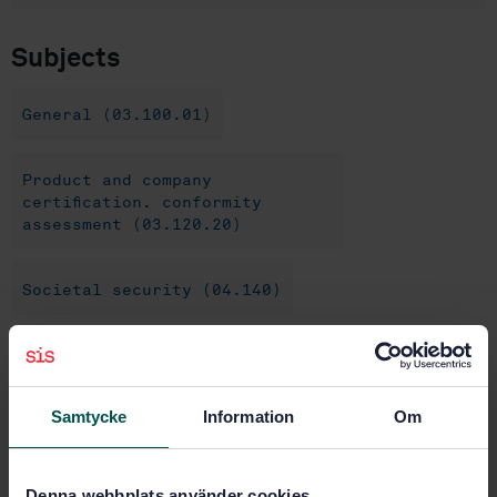
Subjects
General (03.100.01)
Product and company
certification. conformity
assessment (03.120.20)
Societal security (04.140)
Certification, accreditation and
auditing (04.150)
Samtycke
Information
Om
Buy this standard
Denna webbplats använder cookies