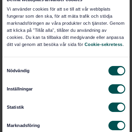
STANDARD
Vi använder cookies för att se till att vår webbplats
TECHNICAL SPECIFICATION
· SIS-ISO/IEC TS 17021-6:2014
fungerar som den ska, för att mäta trafik och stödja
Conformity assessment - Requirements for bodies
marknadsföringen av våra produkter och tjänster. Genom
providing audit and certification of management
att klicka på "Tillåt alla", tillåter du användning av
systems - Part 6: Competence requirements for
cookies. Du kan ta tillbaka ditt medgivande eller anpassa
auditing and certification of business continuity
ditt val genom att besöka vår sida för
Cookie-sekretess
.
management systems (ISO/IEC TS 17021-6:2014, IDT)
Subscribe on standards - Read more
S
Nödvändig
a
Price:
789 SEK
m
Add to cart
t
Inställningar
PDF
y
c
Show more
k
Statistik
e
s
Product information
Marknadsföring
v