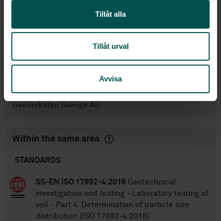
Tillåt alla
If you have questions or want to know more about the
SIS standardization activities? Please contact us.
Linda Mellgren
Tillåt urval
Project manager
linda.mellgren@sis.se
Avvisa
Gunilla Franzén
Chairman
GeoVerkstan Sverige AB
Within the same area
STANDARDS
SS-EN ISO 17892-4:2016
Geotechnical
investigation and testing - Laboratory testing of
soil - Part 4: Determination of particle size
distribution (ISO 17892-4:2016)