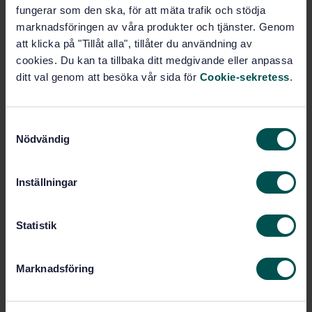
underground works (93.020)
fungerar som den ska, för att mäta trafik och stödja
marknadsföringen av våra produkter och tjänster. Genom
att klicka på "Tillåt alla", tillåter du användning av
Eurocode 7, Geotechnical design
(91.070.07)
cookies. Du kan ta tillbaka ditt medgivande eller anpassa
ditt val genom att besöka vår sida för
Cookie-sekretess
.
S
Nödvändig
a
m
t
Inställningar
y
För dig som är kommittédeltagare
c
k
Statistik
Klicka här
för att ta dig till kommitténs digitala
e
arbetsyta och röstningsportal.
s
Marknadsföring
v
a
Contact
l