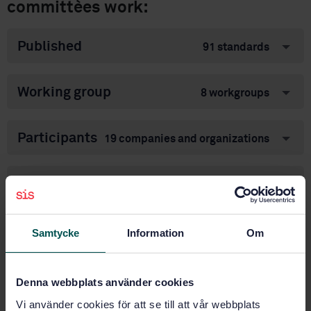
committèes work:
Published
91 standards
Working group
8 workgroups
Participants
19 companies and organizations
International
44 international
committees
participation
Samtycke
Information
Om
Subjects
Denna webbplats använder cookies
Earthworks, excavations,
foundation construction,
Vi använder cookies för att se till att vår webbplats