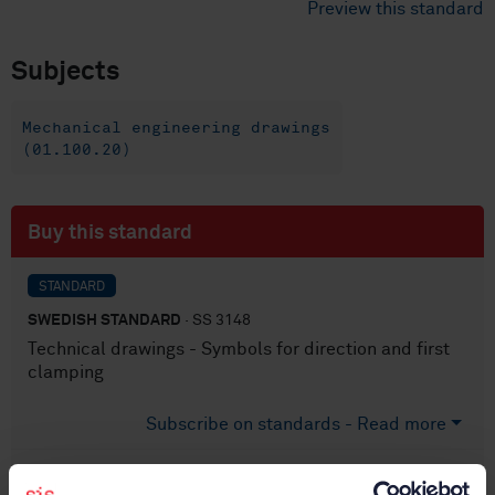
Preview this standard
Subjects
Mechanical engineering drawings
(01.100.20)
Buy this standard
STANDARD
SWEDISH STANDARD
· SS 3148
Technical drawings - Symbols for direction and first
clamping
Subscribe on standards - Read more
Price:
687 SEK