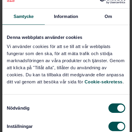
Add to cart
PDF
Samtycke
Information
Om
Show more
Denna webbplats använder cookies
Product information
Vi använder cookies för att se till att vår webbplats
fungerar som den ska, för att mäta trafik och stödja
Greece
English
Swedish
Language:
marknadsföringen av våra produkter och tjänster. Genom
Teknisk dokumentation, SIS/TK
Written by:
att klicka på "Tillåt alla", tillåter du användning av
507/AG 01
cookies. Du kan ta tillbaka ditt medgivande eller anpassa
International title:
ditt val genom att besöka vår sida för
Cookie-sekretess
.
STD-19298
Article no:
2
Edition:
S
10/18/1996
Approved:
Nödvändig
a
4
No of pages:
m
SS 3148
Replaces:
t
Inställningar
y