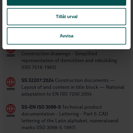
SS-EN ISO 3766
,
SS-EN ISO 4066
Replaces:
Tillåt urval
Within the same area
STANDARDS
Avvisa
SS-EN ISO 7518
Technical drawings -
Construction drawings - Simplified
representation of demolition and rebuilding
(ISO 7518:1983)
SS 32207:2024
Construction documents —
Layout of and content in title block — National
adaptation to EN ISO 7200:2004
SS-EN ISO 3098-5
Technical product
documentation - Lettering - Part 5: CAD
lettering of the Latin alphabet, numeralsand
marks (ISO 3098-5:1997)