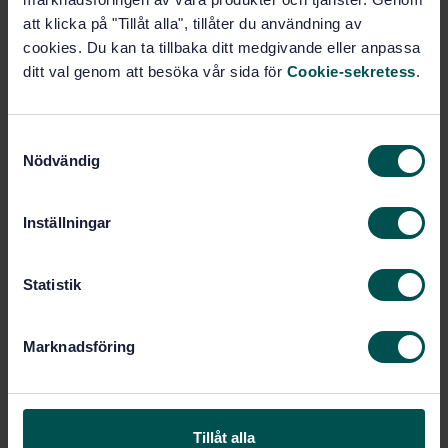
Add to cart
att klicka på "Tillåt alla", tillåter du användning av
PDF
cookies. Du kan ta tillbaka ditt medgivande eller anpassa
ditt val genom att besöka vår sida för
Cookie-sekretess
.
Show more
S
Product information
Nödvändig
a
m
English
Language:
t
Inställningar
Svenska institutet för
Written by:
y
standarder
c
International title:
k
Statistik
STD-35345
Article no:
e
s
2
Edition:
Marknadsföring
v
1/30/2004
Approved:
a
25
No of pages:
l
SS-EN ISO 3766:2004
Also available in:
Tillåt alla