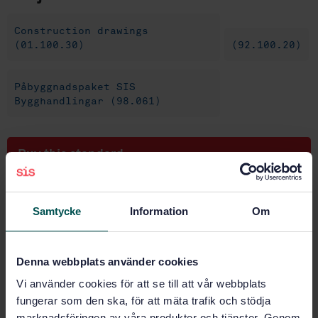
Construction drawings
(01.100.30)
(92.100.20)
Påbyggnadspaket SIS
Bygghandlingar (98.061)
Buy this standard
STANDARD
Samtycke
Information
Om
SWEDISH STANDARD
· SS-EN ISO 3766:2004
Construction drawings - Simplified representation of
concrete reinforcement (ISO 3766:2003)
Denna webbplats använder cookies
Subscribe on standards - Read more
Vi använder cookies för att se till att vår webbplats
fungerar som den ska, för att mäta trafik och stödja
Price:
1 250 SEK
marknadsföringen av våra produkter och tjänster. Genom