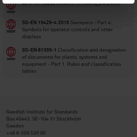
SS 31411:2022
Colours for coding purposes
SS-EN 15429-4:2015
Sweepers - Part 4:
Symbols for operator controls and other
displays
SS-EN 61355-1
Classification and designation
of documents for plants, systems and
equipment - Part 1: Rules and classification
tables
Swedish Institute for Standards
Box 45443, SE-104 31 Stockholm
Sweden
+46 8-555 520 00