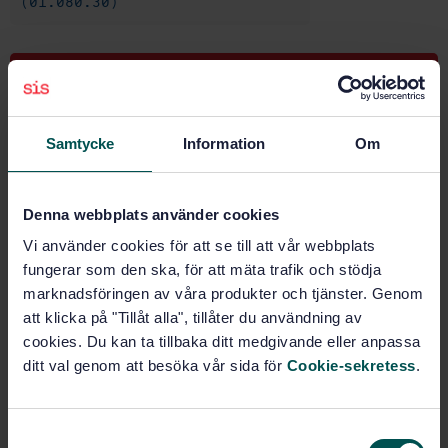
(01.080.30)
Buy this standard
STANDARD
Samtycke
Information
Om
SVENSK STANDARD
· SS-EN IEC 81355-1:2026
Industrial systems, installations and equipment and
industrial products – Classification and designation
Denna webbplats använder cookies
of information – Part 1: Basic rules and classification
Vi använder cookies för att se till att vår webbplats
of information
fungerar som den ska, för att mäta trafik och stödja
marknadsföringen av våra produkter och tjänster. Genom
Subscribe on standards - Read more
att klicka på "Tillåt alla", tillåter du användning av
Price:
1 333 SEK
cookies. Du kan ta tillbaka ditt medgivande eller anpassa
ditt val genom att besöka vår sida för
Cookie-sekretess
.
Add to cart
PDF
S
Show more