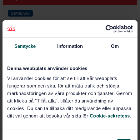
STANDARD
SWEDISH STANDARD
· SS 31411:2022
Colours for coding purposes
Samtycke
Information
Om
Subscribe on standards - Read more
Price:
543 SEK
Denna webbplats använder cookies
Add to cart
PDF
Vi använder cookies för att se till att vår webbplats
fungerar som den ska, för att mäta trafik och stödja
Show more
marknadsföringen av våra produkter och tjänster. Genom
att klicka på "Tillåt alla", tillåter du användning av
cookies. Du kan ta tillbaka ditt medgivande eller anpassa
Product information
ditt val genom att besöka vår sida för
Cookie-sekretess
.
English
Language:
Svenska institutet för
Written by:
S