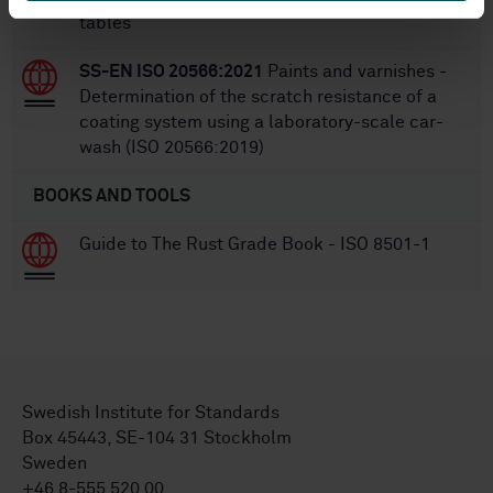
tables
SS-EN ISO 20566:2021
Paints and varnishes -
Determination of the scratch resistance of a
coating system using a laboratory-scale car-
wash (ISO 20566:2019)
BOOKS AND TOOLS
Guide to The Rust Grade Book - ISO 8501-1
Swedish Institute for Standards
Box 45443, SE-104 31 Stockholm
Sweden
+46 8-555 520 00