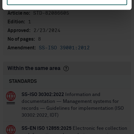
International title:
STD-82086605
Article no:
1
Edition:
2/23/2024
Approved:
8
No of pages:
SS-ISO 39001:2012
Amendment:
Within the same area
STANDARDS
SS-ISO 30302:2022
Information and
documentation — Management systems for
records — Guidelines for implementation (ISO
30302:2022, IDT)
SS-EN ISO 12855:2025
Electronic fee collection