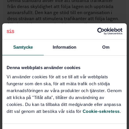
Denna standard avser inte att undanta trafikanter
från deras skyldighet att följa lagen och uppträda
ansvarsfullt. Den kan ge stöd till en organisation i
dess strävan att stimulera trafikanter att följa lagen.
Alla krav i denna standard är generella.
Samtycke
Information
Om
Subjects
Management systems (03.100.70)
Denna webbplats använder cookies
Vi använder cookies för att se till att vår webbplats
Road transport (03.220.20)
fungerar som den ska, för att mäta trafik och stödja
marknadsföringen av våra produkter och tjänster. Genom
att klicka på "Tillåt alla", tillåter du användning av
cookies. Du kan ta tillbaka ditt medgivande eller anpassa
Buy this standard
ditt val genom att besöka vår sida för
Cookie-sekretess
.
STANDARD
SWEDISH STANDARD
· SS-ISO 39001:2012/AMD 1:2024