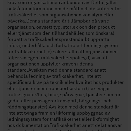
krav som organisationen är bunden av. Detta gäller
också för information om de mått och de kriterier för
trafiksäkerhet som organisationen kan styra eller
påverka.Denna standard är tillämpbar på varje
organisation, oavsett typ, storlek och den produkt
eller tjänst som den tillhandahåller, som önskara)
förbättra trafiksäkerhetsprestanda,b) upprätta,
införa, underhålla och förbättra ett ledningssystem
för trafiksäkerhet, c) säkerställa att organisationen
följer sin egen trafiksäkerhetspolicy,d) visa att
organisationen uppfyller kraven i denna
standard.Avsikten med denna standard är att
behandla ledning av trafiksäkerhet, inte att
specificera krav på teknik eller kvalitet hos produkter
eller tjänster inom transportsektorn (t.ex. vägar,
trafiksignaler/ljus, bilar, spårvagnar, tjänster som rör
gods- eller passagerartransport, bärgnings- och
räddningstjänster).Avsikten med denna standard är
inte att tvinga fram en likformig uppbyggnad av
ledningssystem för trafiksäkerhet eller likformighet
hos dokumentation.Trafiksäkerhet är ett delat ansvar.