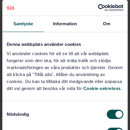
Amendment 1: Climate action changes
Subscribe on standards - Read more
Samtycke
Information
Om
Price:
0 SEK
Add to cart
Denna webbplats använder cookies
PDF
Vi använder cookies för att se till att vår webbplats
Show more
fungerar som den ska, för att mäta trafik och stödja
marknadsföringen av våra produkter och tjänster. Genom
att klicka på "Tillåt alla", tillåter du användning av
Product information
cookies. Du kan ta tillbaka ditt medgivande eller anpassa
ditt val genom att besöka vår sida för
Cookie-sekretess
.
English
Language:
ISO
Written by:
International title:
S
Nödvändig
STD-82085271
a
Article no:
m
2
Edition:
t