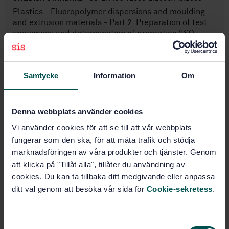
Plastics - Fluoropolymer dispersions and moulding
and extrusion materials - Part 2: Preparation of test
specimens and determination of properties (ISO
12086:2006/Cor 1:2006)
Subscribe on standards - Read more
Samtycke
Information
Om
Price:
0 SEK
Add to cart
Denna webbplats använder cookies
PDF
Vi använder cookies för att se till att vår webbplats
fungerar som den ska, för att mäta trafik och stödja
Show more
marknadsföringen av våra produkter och tjänster. Genom
att klicka på "Tillåt alla", tillåter du användning av
Product information
cookies. Du kan ta tillbaka ditt medgivande eller anpassa
ditt val genom att besöka vår sida för
Cookie-sekretess
.
English
Language:
Svenska institutet för
Written by:
standarder
S