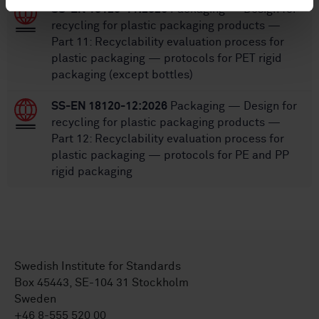
SS-EN 18120-11:2026
Packaging — Design for
recycling for plastic packaging products —
Part 11: Recyclability evaluation process for
plastic packaging — protocols for PET rigid
packaging (except bottles)
SS-EN 18120-12:2026
Packaging — Design for
recycling for plastic packaging products —
Part 12: Recyclability evaluation process for
plastic packaging — protocols for PE and PP
rigid packaging
Swedish Institute for Standards
Box 45443, SE-104 31 Stockholm
Sweden
+46 8-555 520 00