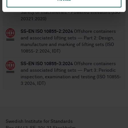
petrochemical and natural gas industries -
Safety of machineries - Powered elevators (ISO
20321:2020)
SS-EN ISO 10855-2:2024
Offshore containers
and associated lifting sets — Part 2: Design,
manufacture and marking of lifting sets (ISO
10855-2:2024, IDT)
SS-EN ISO 10855-3:2024
Offshore containers
and associated lifting sets — Part 3: Periodic
inspection, examination and testing (ISO 10855-
3:2024, IDT)
Swedish Institute for Standards