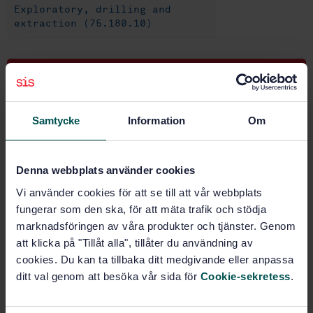
Exploratory, drilling and
extraction (75.180.10)
Buy this standard
STANDARD
Samtycke
Information
Om
VALIDATION, ONLY PUBLICATION
· SS-EN ISO 10418:2004
Petroleum and natural gas industries - Offshore
production installations - Basic surface process
Denna webbplats använder cookies
safety systems (ISO 10418:2003)�
Vi använder cookies för att se till att vår webbplats
fungerar som den ska, för att mäta trafik och stödja
Subscribe on standards - Read more
marknadsföringen av våra produkter och tjänster. Genom
att klicka på "Tillåt alla", tillåter du användning av
Price:
0 SEK
cookies. Du kan ta tillbaka ditt medgivande eller anpassa
Add to cart
ditt val genom att besöka vår sida för
Cookie-sekretess
.
PDF