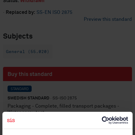
Status:
Withdrawn
·
Replaced by:
SS-EN ISO 2875
Preview this standard
Subjects
General (55.020)
Buy this standard
STANDARD
SWEDISH STANDARD
· SS-ISO 2875
Packaging - Complete, filled transport packages -
Water spray test
Subscribe on standards - Read more