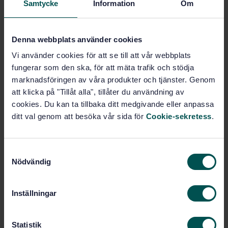
Samtycke
Information
Om
Price:
543 SEK
Add to cart
PDF
Denna webbplats använder cookies
Vi använder cookies för att se till att vår webbplats
Show more
fungerar som den ska, för att mäta trafik och stödja
marknadsföringen av våra produkter och tjänster. Genom
att klicka på "Tillåt alla", tillåter du användning av
Product information
cookies. Du kan ta tillbaka ditt medgivande eller anpassa
English
Language:
ditt val genom att besöka vår sida för
Cookie-sekretess
.
Svenska institutet för
Written by:
standarder
S
International title:
Nödvändig
a
STD-4092
Article no:
m
1
Edition:
t
Inställningar
4/27/1988
Approved:
y
c
4
No of pages:
k
Statistik