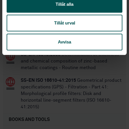
Within the same area
Tillåt alla
STANDARDS
Tillåt urval
SS-EN 15302:2021
Railway applications -
Wheel-rail contact geometry parameters -
Avvisa
Definitions and methods for evaluation
SS-EN 10318:2005
Determination of thickness
and chemical composition of zinc-based
metallic coatings - Routine method
SS-EN ISO 16610-41:2015
Geometrical product
specifications (GPS) - Filtration - Part 41:
Morphological profile filters: Disk and
horizontal line-segment filters (ISO 16610-
41:2015)
BOOKS AND TOOLS