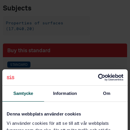
Subjects
Properties of surfaces
(17.040.20)
Buy this standard
STANDARD
SWEDISH STANDARD
· SS-EN ISO 25178-607:2019
Geometrical product specifications (GPS) - Surface
texture: Areal - Part 607: Nominal characteristics of
Samtycke
Information
Om
non-contact (confocal microscopy) instrumentss (ISO
25178-607:2019)
Subscribe on standards - Read more
Denna webbplats använder cookies
Vi använder cookies för att se till att vår webbplats
Price:
1 250 SEK