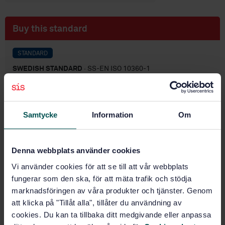
Buy this standard
STANDARD
SWEDISH STANDARD
· SS-EN ISO 10360-1
Geometrical Product Specifications (GPS) -
Acceptance and reverification tests for coordinate
measuring machines (CMM) - Part 1: Vocabulary (ISO
10360-1:2000)
Samtycke
Information
Om
Subscribe on standards - Read more
Denna webbplats använder cookies
Price:
1 599 SEK
Vi använder cookies för att se till att vår webbplats
Add to cart
fungerar som den ska, för att mäta trafik och stödja
PDF
marknadsföringen av våra produkter och tjänster. Genom
att klicka på "Tillåt alla", tillåter du användning av
Show more
cookies. Du kan ta tillbaka ditt medgivande eller anpassa