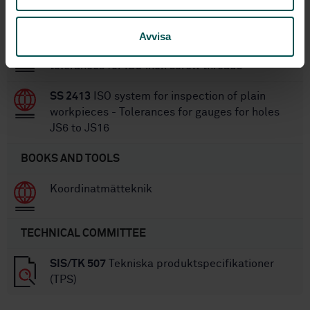
gauges - Profiles and tolerances for ISO inch
screw threads
Avvisa
SS 1747
Screw calliper gauges - Profiles and
tolerances for ISO inch screw threads
SS 2413
ISO system for inspection of plain
workpieces - Tolerances for gauges for holes
JS6 to JS16
BOOKS AND TOOLS
Koordinatmätteknik
TECHNICAL COMMITTEE
SIS/TK 507
Tekniska produktspecifikationer
(TPS)