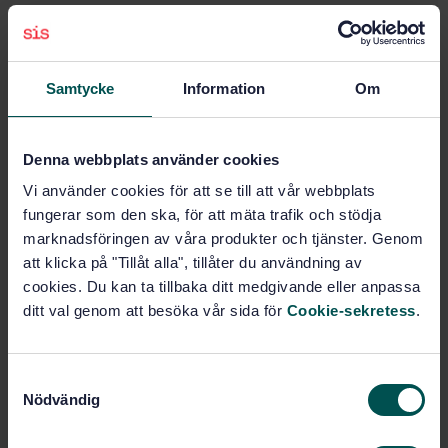
Price:
687 SEK
Add to cart
PDF
Samtycke
Information
Om
Show more
Denna webbplats använder cookies
Product information
Vi använder cookies för att se till att vår webbplats
fungerar som den ska, för att mäta trafik och stödja
Swedish
Language:
marknadsföringen av våra produkter och tjänster. Genom
ISO GPS - Mätteknik och
Written by:
att klicka på "Tillåt alla", tillåter du användning av
Ytstruktur, SIS/TK 507/AG 06
cookies. Du kan ta tillbaka ditt medgivande eller anpassa
International title:
ditt val genom att besöka vår sida för
Cookie-sekretess
.
STD-5026
Article no:
2
Edition:
S
4/1/1979
Approved:
Nödvändig
a
4
No of pages:
m