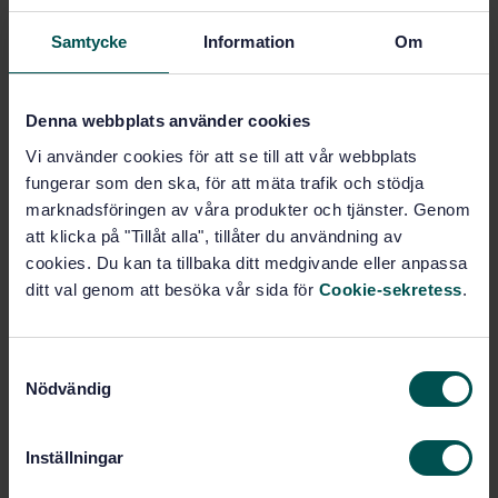
PDF
Samtycke
Information
Om
Show more
Denna webbplats använder cookies
Product information
Vi använder cookies för att se till att vår webbplats
fungerar som den ska, för att mäta trafik och stödja
English
Language:
marknadsföringen av våra produkter och tjänster. Genom
Svenska institutet för
Written by:
att klicka på "Tillåt alla", tillåter du användning av
standarder
cookies. Du kan ta tillbaka ditt medgivande eller anpassa
International title:
ditt val genom att besöka vår sida för
Cookie-sekretess
.
STD-40526
Article no:
1
Edition:
S
8/30/2005
Approved:
Nödvändig
a
6
No of pages:
m
SS-EN 1563
Amendment:
t
Inställningar
SS-EN 1563:2012
y
Replaced by: