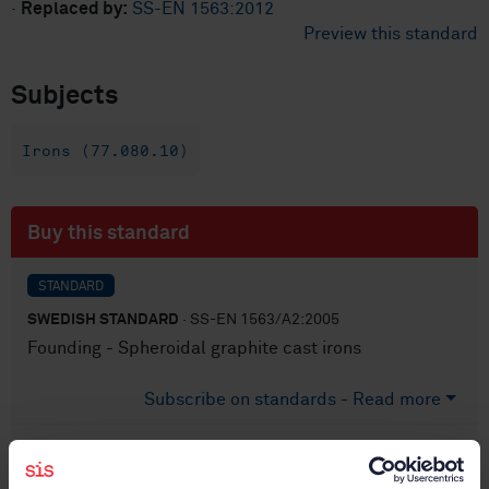
·
Replaced by:
SS-EN 1563:2012
Preview this standard
Subjects
Irons (77.080.10)
Buy this standard
STANDARD
SWEDISH STANDARD
· SS-EN 1563/A2:2005
Founding - Spheroidal graphite cast irons
Subscribe on standards - Read more
Price:
687 SEK
Add to cart