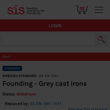
LOGIN
Start
STANDARD
SWEDISH STANDARD
· SS-EN 1561
Founding - Grey cast irons
Status:
Withdrawn
·
Replaced by:
SS-EN 1561:2011
Preview this standard