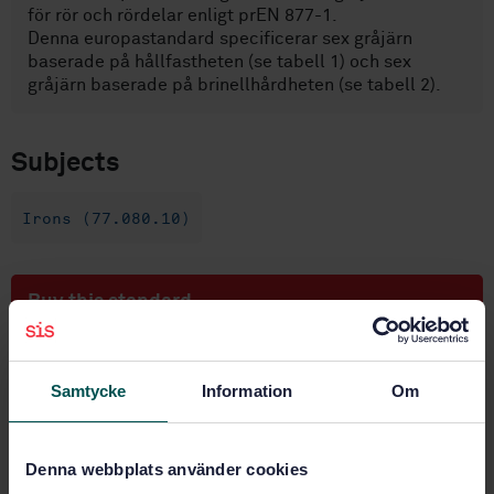
för rör och rördelar enligt prEN 877-1.
Denna europastandard specificerar sex gråjärn
baserade på hållfastheten (se tabell 1) och sex
gråjärn baserade på brinellhårdheten (se tabell 2).
Subjects
Irons (77.080.10)
Buy this standard
STANDARD
Samtycke
Information
Om
SWEDISH STANDARD
· SS-EN 1561
Founding - Grey cast irons
Denna webbplats använder cookies
Subscribe on standards - Read more