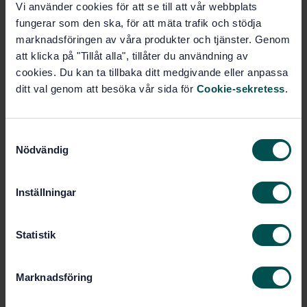
Vi använder cookies för att se till att vår webbplats
Price:
1 599 SEK
fungerar som den ska, för att mäta trafik och stödja
Add to cart
marknadsföringen av våra produkter och tjänster. Genom
PDF
att klicka på "Tillåt alla", tillåter du användning av
cookies. Du kan ta tillbaka ditt medgivande eller anpassa
Show more
ditt val genom att besöka vår sida för
Cookie-sekretess
.
Product information
S
Nödvändig
a
English
Swedish
Language:
m
Svenska institutet för
Written by:
t
Inställningar
standarder
y
International title:
c
STD-21694
Article no:
k
Statistik
e
1
Edition:
s
12/12/1997
Approved:
Marknadsföring
v
36
No of pages:
a