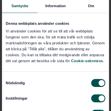
PDF
Samtycke
Information
Om
Show more
Denna webbplats använder cookies
Vi använder cookies för att se till att vår webbplats
Product information
fungerar som den ska, för att mäta trafik och stödja
Swedish
Language:
marknadsföringen av våra produkter och tjänster. Genom
att klicka på "Tillåt alla", tillåter du användning av
Svenska institutet för
Written by:
standarder
cookies. Du kan ta tillbaka ditt medgivande eller anpassa
ditt val genom att besöka vår sida för
Cookie-sekretess
.
International title:
STD-6012
Article no:
5
Edition:
S
Nödvändig
6/25/1981
a
Approved:
m
4
No of pages:
t
SS-EN 1563
Inställningar
Replaced by:
y
c