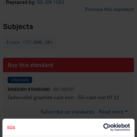
·
Replaced by:
SS-EN 1563
Preview this standard
Subjects
Irons (77.080.10)
Buy this standard
STANDARD
SWEDISH STANDARD
· SS 140727
Spheroidal graphite cast iron - SS-cast iron 07 22
Subscribe on standards - Read more
Price:
687 SEK
Add to cart