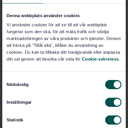
General (35.240.01)
Denna webbplats använder cookies
Vi använder cookies för att se till att vår webbplats
IT applications in science
fungerar som den ska, för att mäta trafik och stödja
(35.240.70)
marknadsföringen av våra produkter och tjänster. Genom
att klicka på "Tillåt alla", tillåter du användning av
cookies. Du kan ta tillbaka ditt medgivande eller anpassa
Buy this standard
ditt val genom att besöka vår sida för
Cookie-sekretess
.
STANDARD
SWEDISH STANDARD
· SS 637040:2016
S
Geographic information - Detailed development plan
Nödvändig
a
- Application schema for regulations
m
t
Inställningar
Subscribe on standards - Read more
y
c
Price:
1 737 SEK
k
Statistik
Add to cart
e