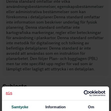
Denna standard omfattar inte vilka
användningsbestämmelser, egenskapsbestämmelser
eller administrativa bestämmelser som kan
förekomma i detaljplaner.Denna standard omfattar
inte information som beskriver underlag för fysisk
planering. Denna standard omfattar inte
kartografiska markeringar, regler eller beteckningar
för användning i plankartor. Denna standard omfattar
inte metodik för digitalisering och tolkning av
befintliga detaljplaner. Denna standard är inte
avsedd att användas som en instruktion för
planarbetet. Den följer Plan- och bygglagen (PBL)
men tar inte specifikt upp regler för vad som är
lämpligt eller lagligt att uttrycka i en detaljplan.
Subjects
Astronomy, geodesy, geography
(07.040)
Samtycke
Information
Om