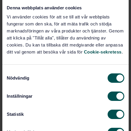
Add to cart
Denna webbplats använder cookies
PDF
Vi använder cookies för att se till att vår webbplats
Show more
fungerar som den ska, för att mäta trafik och stödja
marknadsföringen av våra produkter och tjänster. Genom
att klicka på "Tillåt alla", tillåter du användning av
Product information
cookies. Du kan ta tillbaka ditt medgivande eller anpassa
ditt val genom att besöka vår sida för
Cookie-sekretess
.
English
Swedish
Language:
AGS 445 Kvalifikationskrav vid
Written by:
svetsning, SIS/TK 134/AG 05
S
Nödvändig
International title:
a
m
STD-35307
Article no:
t
1
Edition:
Inställningar
y
1/30/2004
Approved:
c
17
No of pages:
k
Statistik
SS-EN 288-6
Replaces:
e
s
SS-EN ISO 15611:2024
,
SS-EN
Replaced by: