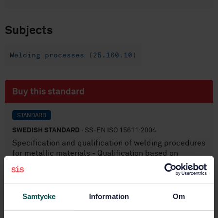
Subjects
Welding processes (25.160.10)
Buy this standard
STANDARD
SWEDISH STANDARD
· SS-EN ISO 15611:2004
Specification and qualification of welding procedures
for metallic materials - Qualification based on
previous welding experience (ISO 15611:2003)
Subscribe on standards - Read more
Samtycke
Information
Om
Price:
1 097 SEK