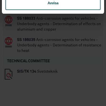
Underbody agents - Determination of
Avvisa
brittleness at low temperature
SS 186033
Anti-corrosion agents for vehicles -
Underbody agents - Determination of effects on
aluminium and copper
SS 186035
Anti-corrosion agents for vehicles -
Underbody agents - Determination of resistance
to heat
TECHNICAL COMMITTEE
SIS/TK 134
Svetsteknik