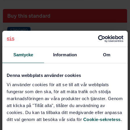
Buy this standard
STANDARD
SWEDISH STANDARD
· SS-EN ISO 12670:2015
Thermal spraying - Components with thermally
sprayed coatings - Technical supply conditions (ISO
Samtycke
Information
Om
12670:2011)
Subscribe on standards - Read more
Denna webbplats använder cookies
Vi använder cookies för att se till att vår webbplats
Price:
789 SEK
fungerar som den ska, för att mäta trafik och stödja
Add to cart
marknadsföringen av våra produkter och tjänster. Genom
PDF
att klicka på "Tillåt alla", tillåter du användning av
cookies. Du kan ta tillbaka ditt medgivande eller anpassa
Show more
ditt val genom att besöka vår sida för
Cookie-sekretess
.