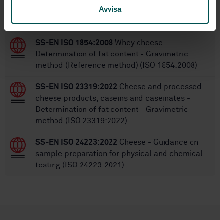
Within the same area
Avvisa
STANDARDS
SS-EN ISO 1854:2008
Whey cheese -
Determination of fat content - Gravimetric
method (Reference method) (ISO 1854:2008)
SS-EN ISO 23319:2022
Cheese and processed
cheese products, caseins and caseinates -
Determination of fat content - Gravimetric
method (ISO 23319:2022)
SS-EN ISO 24223:2022
Cheese - Guidance on
sample preparation for physical and chemical
testing (ISO 24223:2021)