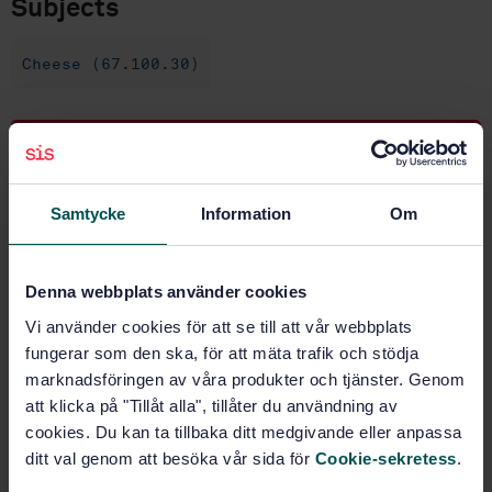
Subjects
Cheese (67.100.30)
Buy this standard
STANDARD
Samtycke
Information
Om
SWEDISH STANDARD
· SS-EN ISO 9233-1:2018
Cheese, cheese rind and processed cheese -
Determination of natamycin content - Part 1:
Denna webbplats använder cookies
Molecular absorption spectrometric method for
Vi använder cookies för att se till att vår webbplats
cheese rind (ISO 9233-1:2018)
fungerar som den ska, för att mäta trafik och stödja
marknadsföringen av våra produkter och tjänster. Genom
Subscribe on standards - Read more
att klicka på "Tillåt alla", tillåter du användning av
cookies. Du kan ta tillbaka ditt medgivande eller anpassa
Price:
943 SEK
ditt val genom att besöka vår sida för
Cookie-sekretess
.
Add to cart
PDF