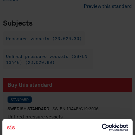
Preview this standard
Subjects
Pressure vessels (23.020.30)
Unfired pressure vessels (SS-EN
13445) (23.020.60)
Buy this standard
STANDARD
SWEDISH STANDARD
· SS-EN 13445/C19:2006
Unfired pressure vessels
Subscribe on standards - Read more