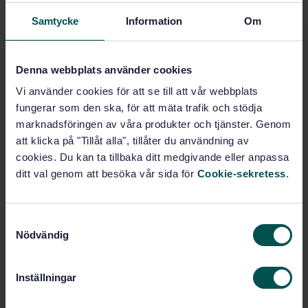
Samtycke
Information
Om
Price:
0 SEK
Add to cart
PDF
Denna webbplats använder cookies
Vi använder cookies för att se till att vår webbplats
Show more
fungerar som den ska, för att mäta trafik och stödja
marknadsföringen av våra produkter och tjänster. Genom
Product information
att klicka på "Tillåt alla", tillåter du användning av
cookies. Du kan ta tillbaka ditt medgivande eller anpassa
English
Language:
ditt val genom att besöka vår sida för
Cookie-sekretess
.
Svenska institutet för
Written by:
standarder
International title:
S
Nödvändig
a
STD-45239
Article no:
m
1
Edition:
t
Inställningar
5/5/2006
Approved:
y
16
No of pages:
c