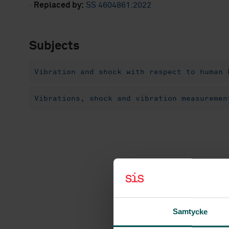
·
Replaced by:
SS 4604861:2022
Subjects
Vibration and shock with respect to human 
Vibrations, shock and vibration measuremen
Samtycke