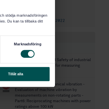
9/9/1992
Approved:
8
No of pages:
k och stödja marknadsföringen
SS 4604861:2022
Replaced by:
es. Du kan ta tillbaka ditt
Within the same area
Marknadsföring
STANDARDS
SS-EN 13059+A1:2008
Safety of industrial
trucks - Test methods for measuring
vibration
Tillåt alla
SS-ISO 10816-6
Mechanical vibration -
Evaluation of machine vibration by
measurements on non-rotating parts -
Part6: Reciprocating machines with power
ratings above 100 kW