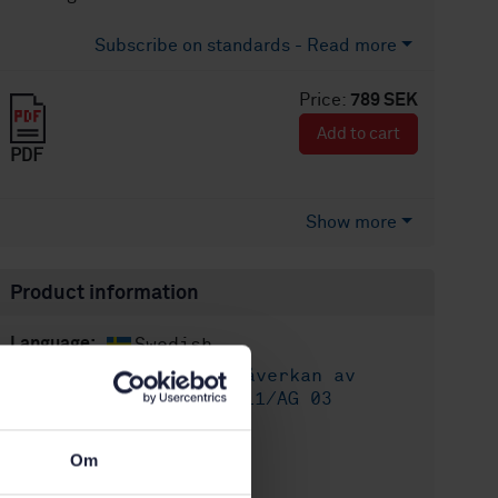
Subscribe on standards - Read more
Price:
789 SEK
Add to cart
PDF
Show more
Product information
Swedish
Language:
Byggnaders påverkan av
Written by:
vibrationer, SIS/TK 111/AG 03
International title:
Om
STD-11943
Article no:
1
Edition: