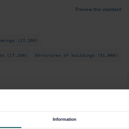
Preview this standard
beings (13.160)
ts (17.160)
Structures of buildings (91.080)
Information