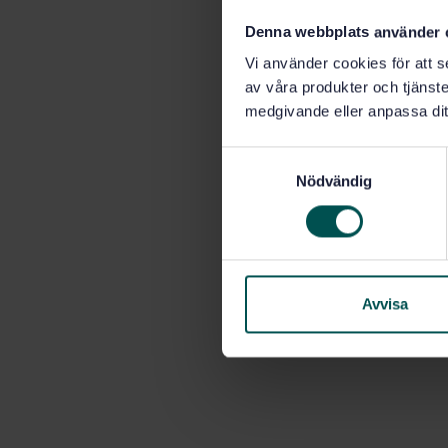
Denna webbplats använder 
Vi använder cookies för att s
av våra produkter och tjänster
medgivande eller anpassa dit
S
Nödvändig
a
m
t
y
c
k
Avvisa
e
s
v
a
l