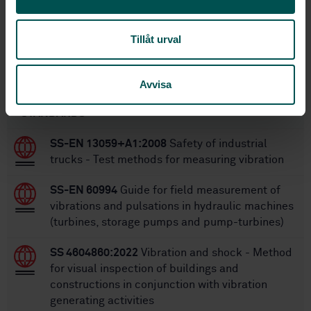
24
No of pages:
SS 4604861
Replaces:
Tillåt urval
Within the same area
Avvisa
STANDARDS
SS-EN 13059+A1:2008
Safety of industrial
trucks - Test methods for measuring vibration
SS-EN 60994
Guide for field measurement of
vibrations and pulsations in hydraulic machines
(turbines, storage pumps and pump-turbines)
SS 4604860:2022
Vibration and shock - Method
for visual inspection of buildings and
constructions in conjunction with vibration
generating activities