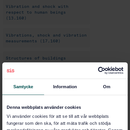
Vibration and shock with
respect to human beings
(13.160)
Vibrations, shock and vibration
measurements (17.160)
Structures of buildings
(91.080)
Buy this standard
Samtycke
Information
Om
STANDARD
Denna webbplats använder cookies
SWEDISH STANDARD
· SS 4604861:2022
Vi använder cookies för att se till att vår webbplats
Vibration and shock – Measurement and guidance for
assessment of comfort in buildings
fungerar som den ska, för att mäta trafik och stödja