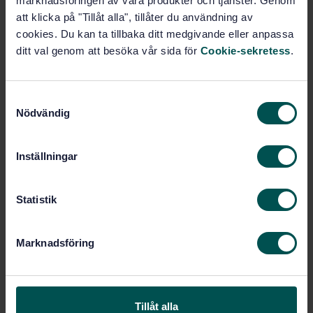
marknadsföringen av våra produkter och tjänster. Genom
Subscribe on standards - Read more
att klicka på "Tillåt alla", tillåter du användning av
cookies. Du kan ta tillbaka ditt medgivande eller anpassa
Price:
1 097 SEK
ditt val genom att besöka vår sida för
Cookie-sekretess
.
Add to cart
PDF
S
Nödvändig
a
Show more
m
t
Inställningar
Product information
y
c
Swedish
Language:
k
Statistik
Byggnaders påverkan av
Written by:
e
vibrationer, SIS/TK 111/AG 03
s
Marknadsföring
International title:
v
a
STD-80033402
Article no:
l
2
Edition:
Tillåt alla
1/11/2022
Approved: