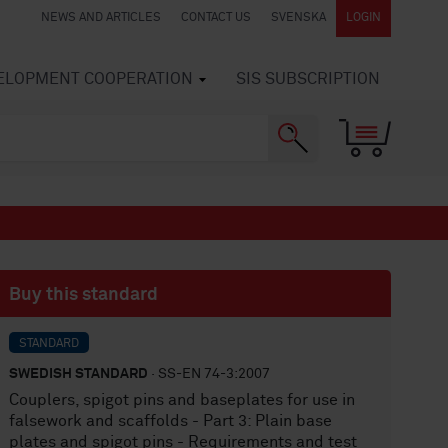
NEWS AND ARTICLES
CONTACT US
SVENSKA
LOGIN
VELOPMENT COOPERATION
SIS SUBSCRIPTION
Buy this standard
STANDARD
SWEDISH STANDARD
· SS-EN 74-3:2007
Couplers, spigot pins and baseplates for use in
falsework and scaffolds - Part 3: Plain base
plates and spigot pins - Requirements and test