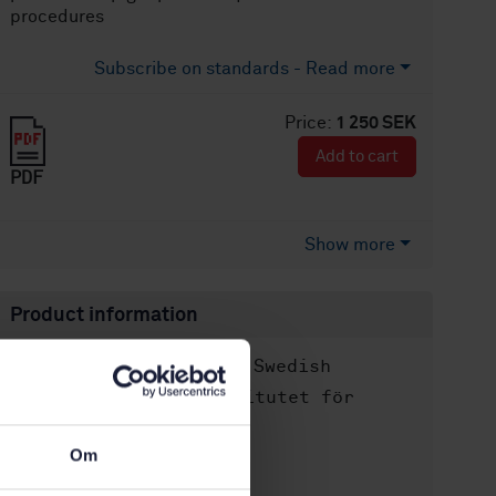
procedures
Subscribe on standards - Read more
Price:
1 250 SEK
Add to cart
PDF
Show more
Product information
English
Swedish
Language:
Svenska institutet för
Written by:
standarder
International title:
Om
STD-60593
Article no: