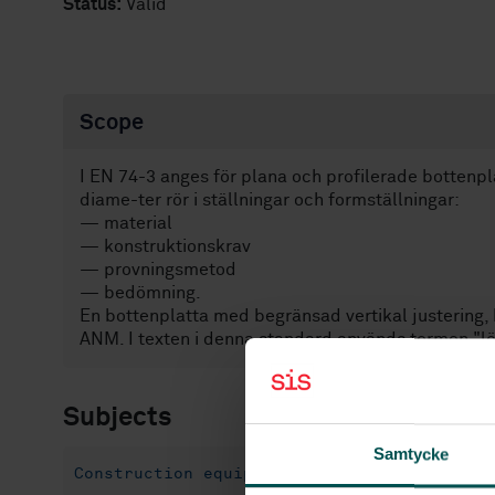
Status:
Valid
Scope
I EN 74-3 anges för plana och profilerade bottenp
diame-ter rör i ställningar och formställningar:
— material
— konstruktionskrav
— provningsmetod
— bedömning.
En bottenplatta med begränsad vertikal justering,
ANM. I texten i denna standard används termen "lös t
Subjects
Samtycke
Construction equipment (91.220)