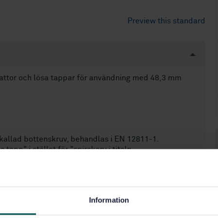
Preview this standard
lattor och lösa tappar för användning med 48,3 mm
 kallad bottenskruv, behandlas i EN 12811-1.
app" i stället för "spirskarv i titeln.
Information