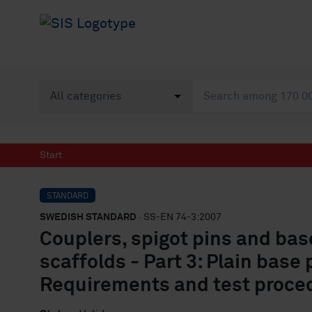
Start
STANDARD
SWEDISH STANDARD
· SS-EN 74-3:2007
Couplers, spigot pins and bas
scaffolds - Part 3: Plain base 
Requirements and test proce