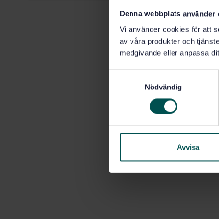
Denna webbplats använder 
Vi använder cookies för att s
av våra produkter och tjänster
medgivande eller anpassa dit
S
Nödvändig
a
m
t
y
c
k
Avvisa
e
s
v
a
l