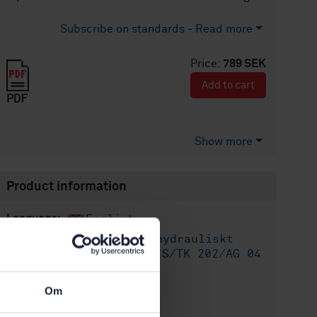
Subscribe on standards - Read more
Price:
789 SEK
Add to cart
PDF
Show more
Product information
English
Language:
Obundet och hydrauliskt
Written by:
bundet vägmaterial, SIS/TK 202/AG 04
International title:
Om
STD-34111
Article no:
1
Edition: