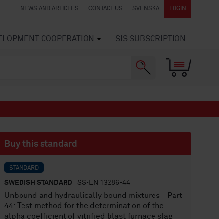
NEWS AND ARTICLES
CONTACT US
SVENSKA
LOGIN
VELOPMENT COOPERATION
SIS SUBSCRIPTION
Buy this standard
STANDARD
SWEDISH STANDARD
· SS-EN 13286-44
Unbound and hydraulically bound mixtures - Part
44: Test method for the determination of the
alpha coefficient of vitrified blast furnace slag