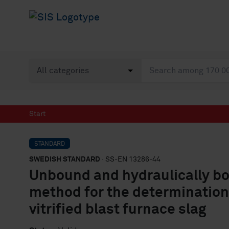
Start
STANDARD
SWEDISH STANDARD
· SS-EN 13286-44
Unbound and hydraulically bou
method for the determination 
vitrified blast furnace slag