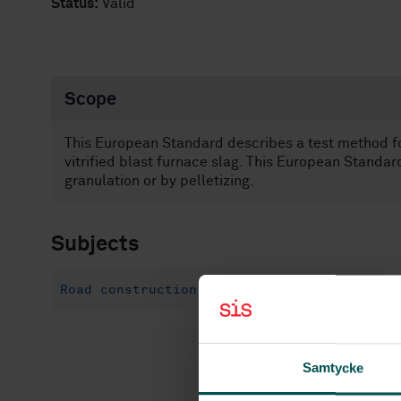
Status:
Valid
Scope
This European Standard describes a test method for
vitrified blast furnace slag. This European Standard
granulation or by pelletizing.
Subjects
Road construction materials (93.080.20)
Samtycke