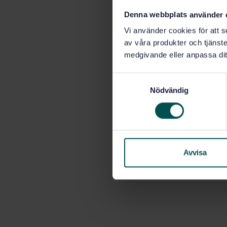
Denna webbplats använder 
Vi använder cookies för att s
av våra produkter och tjänster
medgivande eller anpassa dit
S
Nödvändig
a
m
t
y
c
k
Avvisa
e
s
v
a
l