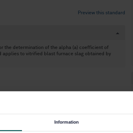
Preview this standard
 the determination of the alpha (a) coefficient of
 applies to vitrified blast furnace slag obtained by
Information