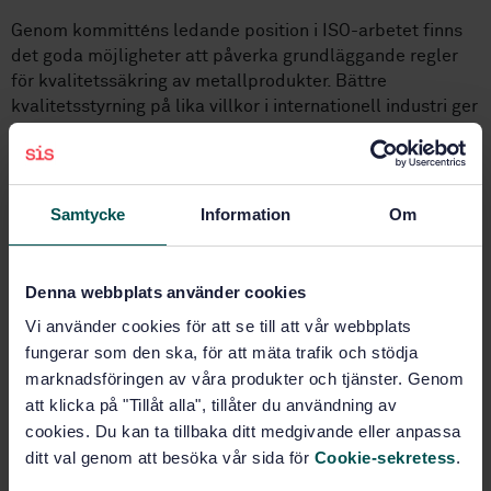
Genom kommitténs ledande position i ISO-arbetet finns
det goda möjligheter att påverka grundläggande regler
för kvalitetssäkring av metallprodukter. Bättre
kvalitetsstyrning på lika villkor i internationell industri ger
lika konkurrensvillkor för den materialtillverkande
industrin och flexibilitet i materialanskaffningen för
verkstadsindustri och byggsektor.
Samtycke
Information
Om
Ett värdefullt arbete
Som deltagare är du medlem i ett nätverk av experter
Denna webbplats använder cookies
med förgreningar över hela världen, som påverkar och
Vi använder cookies för att se till att vår webbplats
tolkar standarder och regler inom området. Det ger
fungerar som den ska, för att mäta trafik och stödja
värdefull kunskap som direkt kan omsättas i det dagliga
marknadsföringen av våra produkter och tjänster. Genom
arbetet. Tidig kunskap om kommande ändringar i
att klicka på "Tillåt alla", tillåter du användning av
standarderna kan reducera kostnader för investeringar i
kontrollorganisation och utrustning, liksom i utveckling av
cookies. Du kan ta tillbaka ditt medgivande eller anpassa
IT-system, till stöd för bestyrkande av produkters
ditt val genom att besöka vår sida för
Cookie-sekretess
.
överensstämmelse med krav i standard och regler. Det