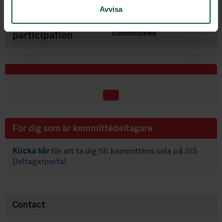
Avvisa
International
5 international
committees
participation
För dig som är kommittédeltagare
Klicka här
för att ta dig till kommitténs sida på
SIS
Deltagarportal
.
Contact