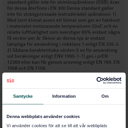
standard gäller inte för strimlespånskivor (OSB); krav
för dessa återfinns i EN 300 Denna standard gäller
inte för strängpressade (extruderade) spånskivor. 1)
Med torrt klimat avses ett klimat som ger en fuktkvot
i materialet motsvarande temperaturen 20oC och en
relativ luftfuktighet som överstiger 65% endast några
få veckor per år. Skivor av denna typ är endast
lämpliga för användning i riskklass 1 enligt EN 335-3.
2) Sådana karakteritiska värden (t ex för användning
vid beräkningar enligt ENV 1995-1-1) ges i prEN
12369 eller kan får genom provning enligt EN 789, EN
1058 och EN 1156.
Subjects
Samtycke
Information
Om
Fibre and particle boards
(79.060.20)
Denna webbplats använder cookies
Vi använder cookies för att se till att vår webbplats