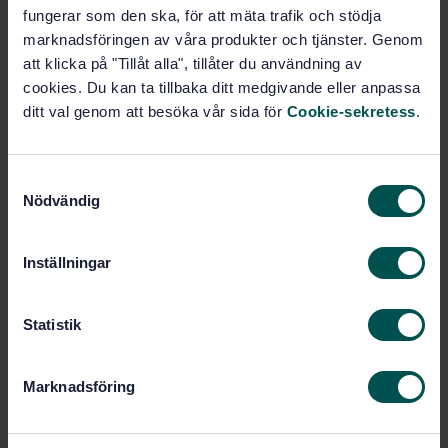
Buy this standard
fungerar som den ska, för att mäta trafik och stödja
marknadsföringen av våra produkter och tjänster. Genom
STANDARD
att klicka på "Tillåt alla", tillåter du användning av
cookies. Du kan ta tillbaka ditt medgivande eller anpassa
SWEDISH STANDARD
· SS-EN 312-4
ditt val genom att besöka vår sida för
Cookie-sekretess
.
Particleboards - Specifications - Part 4:
Requirements for load-bearing boards for use in dry
conditions
S
Nödvändig
Subscribe on standards - Read more
a
m
Price:
1 097 SEK
t
Inställningar
Add to cart
y
PDF
c
k
Statistik
Show more
e
s
Marknadsföring
v
Product information
a
l