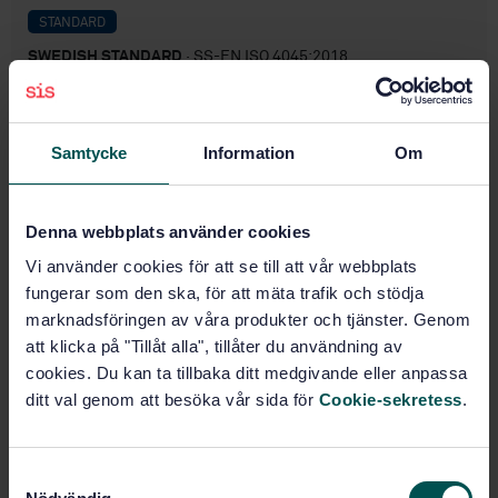
STANDARD
SWEDISH STANDARD
· SS-EN ISO 4045:2018
Leather - Chemical tests - Determination of pH and
difference figure (ISO 4045:2018)
Samtycke
Information
Om
Subscribe on standards - Read more
Price:
687 SEK
Denna webbplats använder cookies
Add to cart
Vi använder cookies för att se till att vår webbplats
PDF
fungerar som den ska, för att mäta trafik och stödja
marknadsföringen av våra produkter och tjänster. Genom
Show more
att klicka på "Tillåt alla", tillåter du användning av
cookies. Du kan ta tillbaka ditt medgivande eller anpassa
Product information
ditt val genom att besöka vår sida för
Cookie-sekretess
.
English
Language:
Läder, SIS/TK 158/AG 01
S
Written by: