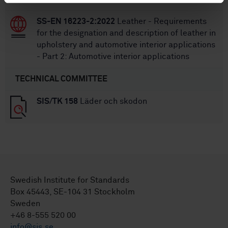
SS-EN 16223-2:2022
Leather - Requirements
for the designation and description of leather in
upholstery and automotive interior applications
- Part 2: Automotive interior applications
TECHNICAL COMMITTEE
SIS/TK 158
Läder och skodon
Swedish Institute for Standards
Box 45443, SE-104 31 Stockholm
Sweden
+46 8-555 520 00
info@sis.se