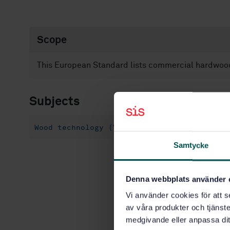
Scope
This European Standard lists commercial hardwoo
Subjects
Wood technology (Vocabularies) (01.040.79)
Samtycke
Denna webbplats använder 
Vi använder cookies för att s
av våra produkter och tjänster
medgivande eller anpassa dit