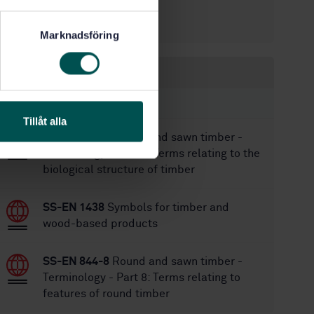
7/11/2003
Approved:
104
No of pages:
Marknadsföring
Within the same area
STANDARDS
Tillåt alla
SS-EN 844-7
Round and sawn timber -
Terminology - Part 7: Terms relating to the
biological structure of timber
SS-EN 1438
Symbols for timber and
wood-based products
SS-EN 844-8
Round and sawn timber -
Terminology - Part 8: Terms relating to
features of round timber