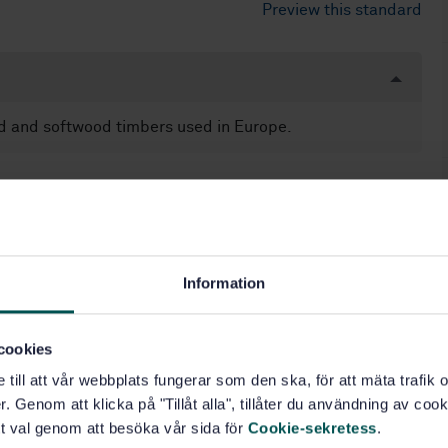
Preview this standard
d and softwood timbers used in Europe.
Wood, sawlogs and sawn timber (79.040)
Information
cookies
e till att vår webbplats fungerar som den ska, för att mäta trafi
. Genom att klicka på "Tillåt alla", tillåter du användning av cooki
t val genom att besöka vår sida för
Cookie-sekretess
.