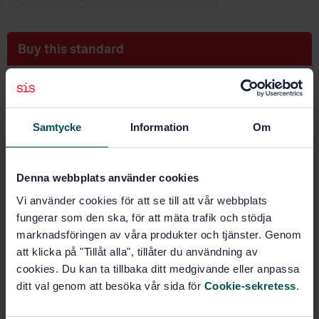
Buy this standard
STANDARD
SWEDISH STANDARD
· SS-EN 13306:2010
Maintenance - Maintenance terminology
Samtycke
Information
Om
Subscribe on standards - Read more
Denna webbplats använder cookies
Price:
1 420 SEK
Vi använder cookies för att se till att vår webbplats
Add to cart
fungerar som den ska, för att mäta trafik och stödja
PDF
marknadsföringen av våra produkter och tjänster. Genom
att klicka på "Tillåt alla", tillåter du användning av
Show more
cookies. Du kan ta tillbaka ditt medgivande eller anpassa
ditt val genom att besöka vår sida för
Cookie-sekretess
.
Product information