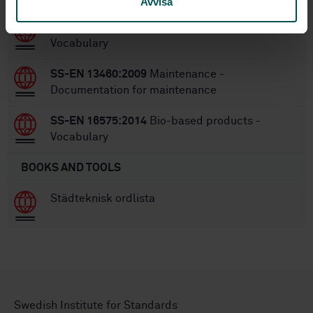
Avvisa
SS-EN 16575:2014
Bio-based products -
Vocabulary
SS-EN 13460:2009
Maintenance -
Documentation for maintenance
SS-EN 16575:2014
Bio-based products -
Vocabulary
BOOKS AND TOOLS
Städteknisk ordlista
Swedish Institute for Standards