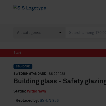
Start
STANDARD
SWEDISH STANDARD
· SS 224428
Building glass - Safety glazin
Status:
Withdrawn
·
Replaced by:
SS-EN 356