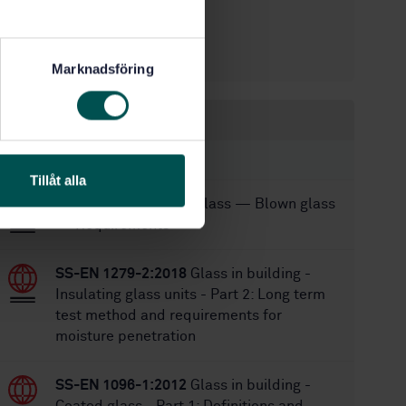
1/1/1986
Approved:
4
No of pages:
SS-EN 356
Replaced by:
Marknadsföring
Within the same area
STANDARDS
Tillåt alla
SS 224404:2025
Flat glass — Blown glass
— Requirements
SS-EN 1279-2:2018
Glass in building -
Insulating glass units - Part 2: Long term
test method and requirements for
moisture penetration
SS-EN 1096-1:2012
Glass in building -