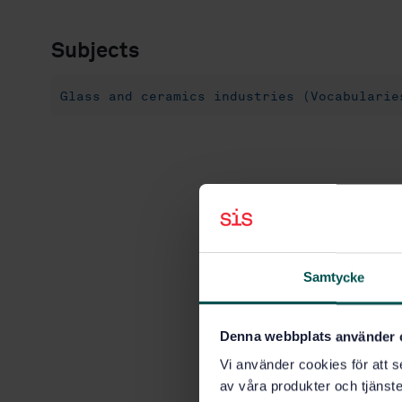
Subjects
Glass and ceramics industries (Vocabularie
Samtycke
Denna webbplats använder 
Vi använder cookies för att s
av våra produkter och tjänster