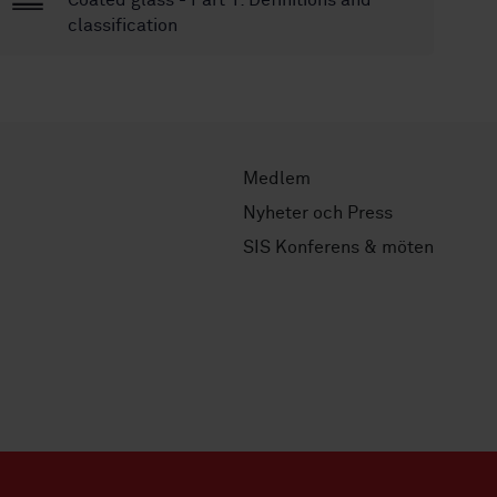
Coated glass - Part 1: Definitions and
classification
Medlem
Nyheter och Press
SIS Konferens & möten