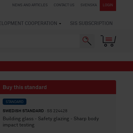
NEWS AND ARTICLES
CONTACT US
SVENSKA
LOGIN
VELOPMENT COOPERATION
SIS SUBSCRIPTION
Buy this standard
STANDARD
SWEDISH STANDARD
· SS 224428
Building glass - Safety glazing - Sharp body
impact testing