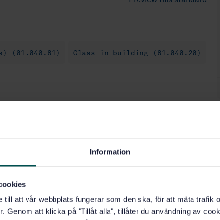
Preview this standard
s) (01.040.81)
Glass in building (81.040.20)
Information
cookies
e till att vår webbplats fungerar som den ska, för att mäta trafi
. Genom att klicka på "Tillåt alla", tillåter du användning av cooki