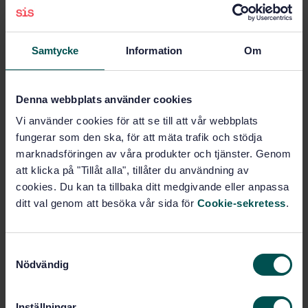
Environment, health protection,
safety (01.040.13)
Samtycke
Information
Om
Safety of machinery (13.110)
Denna webbplats använder cookies
Safety of machinery (14.010)
Vi använder cookies för att se till att vår webbplats
fungerar som den ska, för att mäta trafik och stödja
marknadsföringen av våra produkter och tjänster. Genom
att klicka på "Tillåt alla", tillåter du användning av
Buy this standard
cookies. Du kan ta tillbaka ditt medgivande eller anpassa
ditt val genom att besöka vår sida för
Cookie-sekretess
.
STANDARD
SWEDISH STANDARD
· SS-EN ISO 12100:2010
Safety of machinery - General principles for design -
S
Risk assessment and risk reduction (ISO 12100:2010)
Nödvändig
a
m
Subscribe on standards - Read more
t
Inställningar