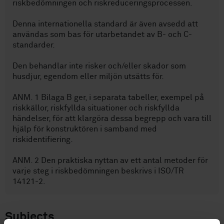
riskbedömningen och riskreduceringsprocessen.
Denna internationella standard är även avsedd att
användas som bas för utarbetandet av B- och C-
standarder.
Den behandlar inte risker och/eller skador som
husdjur, egendom eller miljön utsätts för.
ANM. 1 Bilaga B ger, i separata tabeller, exempel på
riskkällor, riskfyllda situationer och riskfyllda
händelser, för att klargöra dessa begrepp och vara till
hjälp för konstruktören i samband med
riskidentifiering.
ANM. 2 Den praktiska nyttan av ett antal metoder för
varje steg i riskbedömningen beskrivs i ISO/TR
14121-2.
Subjects