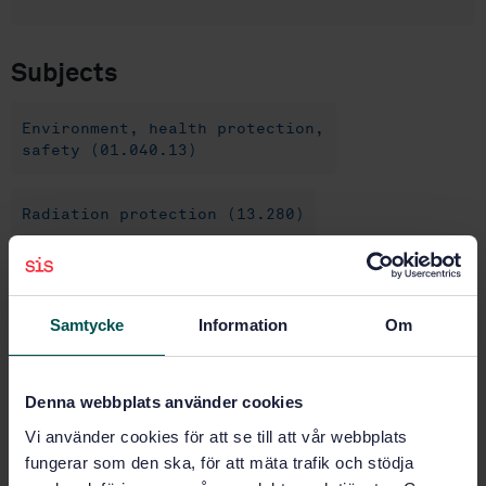
Subjects
Environment, health protection,
safety (01.040.13)
Radiation protection (13.280)
Radiation measurements (17.240)
Samtycke
Information
Om
Buy this standard
Denna webbplats använder cookies
STANDARD
Vi använder cookies för att se till att vår webbplats
SWEDISH STANDARD
· SS-ISO 12749-5:2018
fungerar som den ska, för att mäta trafik och stödja
Nuclear energy, nuclear technologies, and