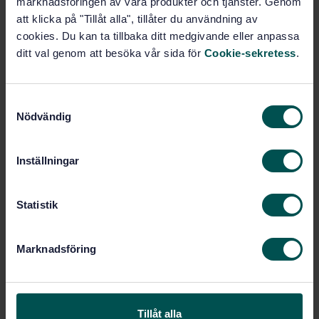
marknadsföringen av våra produkter och tjänster. Genom
radiological protection - Vocabulary - Part 5: Nuclear
att klicka på "Tillåt alla", tillåter du användning av
reactors (ISO 12749-5:2018, IDT)
cookies. Du kan ta tillbaka ditt medgivande eller anpassa
ditt val genom att besöka vår sida för
Cookie-sekretess
.
Subscribe on standards - Read more
Price:
1 599 SEK
S
Add to cart
Nödvändig
a
PDF
m
t
Show more
Inställningar
y
c
Product information
k
Statistik
e
English
Language:
s
Marknadsföring
v
Svenska institutet för
Written by:
standarder
a
l
International title:
STD-80001673
Tillåt alla
Article no: