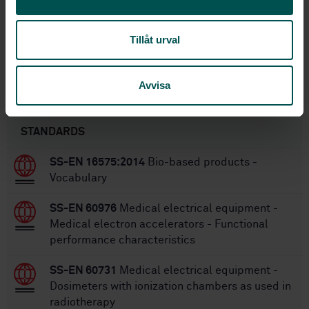
1
Edition:
3/7/2018
Approved:
Tillåt urval
68
No of pages:
Avvisa
Within the same area
STANDARDS
SS-EN 16575:2014
Bio-based products -
Vocabulary
SS-EN 60976
Medical electrical equipment -
Medical electron accelerators - Functional
performance characteristics
SS-EN 60731
Medical electrical equipment -
Dosimeters with ionization chambers as used in
radiotherapy