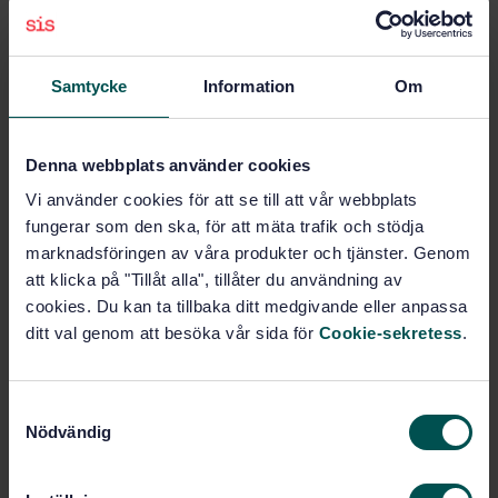
welding and allied processes
Subscribe on standards - Read more
Samtycke
Information
Om
Price:
1 609 SEK
Add to cart
Denna webbplats använder cookies
PDF
Vi använder cookies för att se till att vår webbplats
Show more
fungerar som den ska, för att mäta trafik och stödja
marknadsföringen av våra produkter och tjänster. Genom
att klicka på "Tillåt alla", tillåter du användning av
Product information
cookies. Du kan ta tillbaka ditt medgivande eller anpassa
ditt val genom att besöka vår sida för
Cookie-sekretess
.
English
Language:
SEK SVENSK ELSTANDARD
Written by:
S
International title:
Nödvändig
a
STD-3333212
Article no:
m
1
Edition:
t