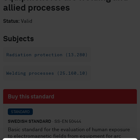
allied processes
Status:
Valid
Subjects
Radiation protection (13.280)
Welding processes (25.160.10)
Buy this standard
STANDARD
SWEDISH STANDARD
· SS-EN 50444
Basic standard for the evaluation of human exposure
to electromagnetic fields from equipment for arc