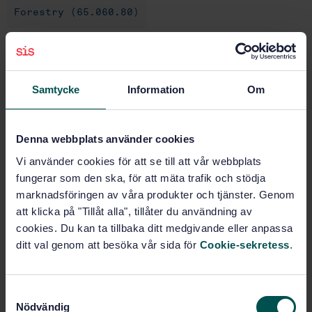
Forestry (65.060.80)
Buy this standard
Samtycke
Information
Om
STANDARD
SWEDISH STANDARD
· SS-ISO 7112:2018
Machinery for forestry - Portable brush-cutters and
Denna webbplats använder cookies
grass-trimmers - Vocabulary (ISO 7112:2018, IDT)
Vi använder cookies för att se till att vår webbplats
fungerar som den ska, för att mäta trafik och stödja
Subscribe on standards - Read more
marknadsföringen av våra produkter och tjänster. Genom
att klicka på "Tillåt alla", tillåter du användning av
Price:
687 SEK
cookies. Du kan ta tillbaka ditt medgivande eller anpassa
Add to cart
ditt val genom att besöka vår sida för
Cookie-sekretess
.
PDF
Show more
S
Nödvändig
a