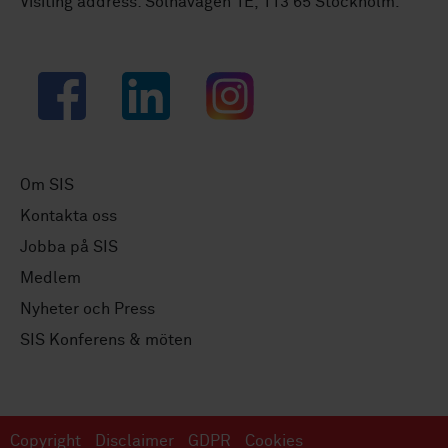
Visiting address: Solnavägen 1E, 113 65 Stockholm.
Facebook
LinkedIn
Instagram
Om SIS
Kontakta oss
Jobba på SIS
Medlem
Nyheter och Press
SIS Konferens & möten
Copyright
Disclaimer
GDPR
Cookies