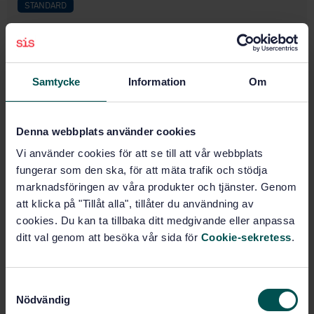
STANDARD
SWEDISH STANDARD
· SS-ISO 3135:2025
Marking pens — Durability of written line —
Documentary use (DOC) (ISO 3135:2025, IDT)
Samtycke
Information
Om
Subscribe on standards - Read more
Price:
687 SEK
Denna webbplats använder cookies
Add to cart
Vi använder cookies för att se till att vår webbplats
PDF
fungerar som den ska, för att mäta trafik och stödja
marknadsföringen av våra produkter och tjänster. Genom
Show more
att klicka på "Tillåt alla", tillåter du användning av
cookies. Du kan ta tillbaka ditt medgivande eller anpassa
ditt val genom att besöka vår sida för
Cookie-sekretess
.
Product information
English
Language:
S
Skriv- och ritmateriel, SIS/TK
Written by:
Nödvändig
a
507/AG 07