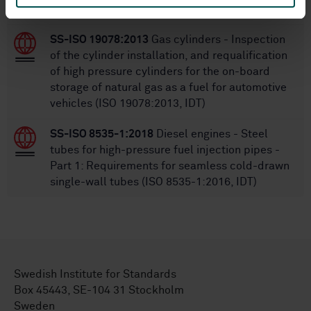
Containers
SS-ISO 19078:2013
Gas cylinders - Inspection
of the cylinder installation, and requalification
of high pressure cylinders for the on-board
storage of natural gas as a fuel for automotive
vehicles (ISO 19078:2013, IDT)
SS-ISO 8535-1:2018
Diesel engines - Steel
tubes for high-pressure fuel injection pipes -
Part 1: Requirements for seamless cold-drawn
single-wall tubes (ISO 8535-1:2016, IDT)
Swedish Institute for Standards
Box 45443, SE-104 31 Stockholm
Sweden