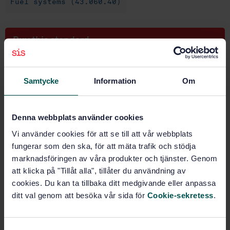
Fuel systems (43.060.40)
Buy this standard
STANDARD
Samtycke
Information
Om
SWEDISH STANDARD
· SS-ISO 22241-1:2019
Diesel engines - NOx reduction agent AUS 32 - Part 1:
Quality requirements (ISO 22241-1:2019, IDT)
Denna webbplats använder cookies
Subscribe on standards - Read more
Vi använder cookies för att se till att vår webbplats
fungerar som den ska, för att mäta trafik och stödja
Price:
1 230 SEK
marknadsföringen av våra produkter och tjänster. Genom
Add to cart
att klicka på "Tillåt alla", tillåter du användning av
PDF
cookies. Du kan ta tillbaka ditt medgivande eller anpassa
ditt val genom att besöka vår sida för
Cookie-sekretess
.
Show more