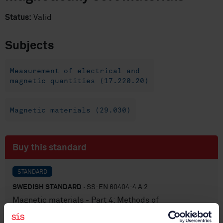
Status:
Valid
Subjects
Measurement of electrical and
magnetic quantities (17.220.20)
Magnetic materials (29.030)
Buy this standard
STANDARD
SWEDISH STANDARD
· SS-EN 60404-4 A 2
Magnetic materials - Part 4: Methods of
measurement of d.c. magnetic properties of
magnetically soft materials