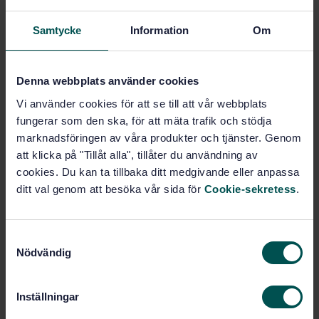
Samtycke
Information
Om
Subscribe on standards - Read more
Price:
109 SEK
Denna webbplats använder cookies
Add to cart
PDF
Vi använder cookies för att se till att vår webbplats
fungerar som den ska, för att mäta trafik och stödja
Show more
marknadsföringen av våra produkter och tjänster. Genom
att klicka på "Tillåt alla", tillåter du användning av
cookies. Du kan ta tillbaka ditt medgivande eller anpassa
Product information
ditt val genom att besöka vår sida för
Cookie-sekretess
.
English
Language:
SEK SVENSK ELSTANDARD
Written by:
S
Nödvändig
International title:
a
m
STD-3333682
Article no:
t
1
Edition:
Inställningar
y
2/23/2009
Approved: