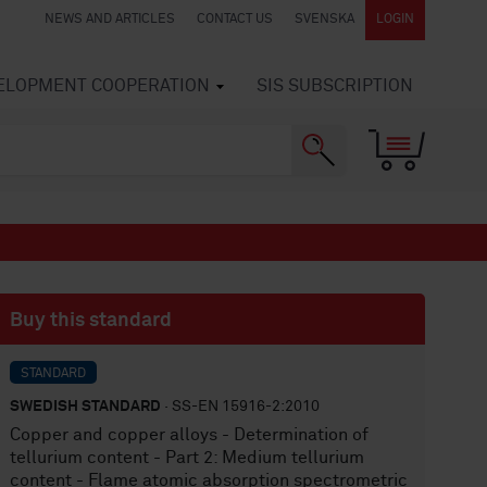
NEWS AND ARTICLES
CONTACT US
SVENSKA
LOGIN
VELOPMENT COOPERATION
SIS SUBSCRIPTION
Buy this standard
STANDARD
SWEDISH STANDARD
· SS-EN 15916-2:2010
Copper and copper alloys - Determination of
tellurium content - Part 2: Medium tellurium
content - Flame atomic absorption spectrometric