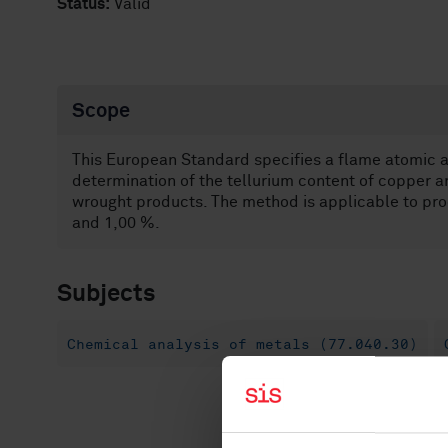
Status:
Valid
Scope
This European Standard specifies a flame atomic 
determination of the tellurium content of copper a
wrought products. The method is applicable to pr
and 1,00 %.
Subjects
Chemical analysis of metals (77.040.30)