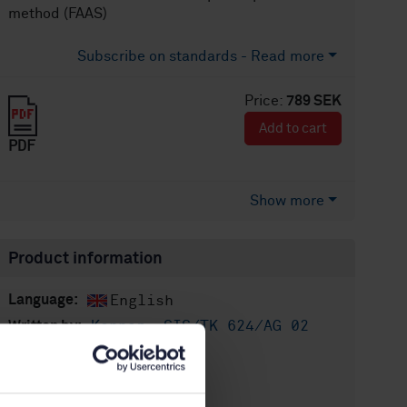
method (FAAS)
Subscribe on standards - Read more
Price:
789 SEK
Add to cart
PDF
Show more
Product information
English
Language:
Koppar, SIS/TK 624/AG 02
Written by:
International title:
STD-74765
Article no:
1
Edition: