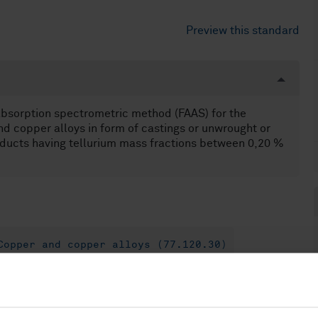
Preview this standard
absorption spectrometric method (FAAS) for the
nd copper alloys in form of castings or unwrought or
oducts having tellurium mass fractions between 0,20 %
Copper and copper alloys (77.120.30)