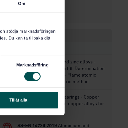
Om
8/9/2010
Approved:
20
No of pages:
k och stödja marknadsföringen
Within the same area
es. Du kan ta tillbaka ditt
STANDARDS
SS-EN 12441-6
Zinc and zinc alloys -
Marknadsföring
Chemical analysis - Part 6: Determination
of aluminium and iron - Flame atomic
absorption spectrometric method
SS-ISO 4382-2
Plain bearings - Copper
Tillåt alla
alloys - Part 2: Wrought copper alloys for
solid plain bearings
SS-EN 14726:2019
Aluminium and