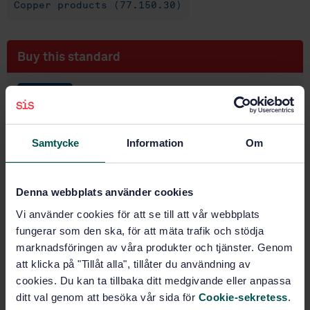
Copper products (77.150.30)
Buy this standard
STANDARD
TECHNICAL SPECIFICATION
· SIS-CEN/TS 13388:2015
Copper and copper alloys - Compendium of
Samtycke
Information
Om
compositions and products
Subscribe on standards - Read more
Denna webbplats använder cookies
Price:
1 599 SEK
Vi använder cookies för att se till att vår webbplats
Add to cart
fungerar som den ska, för att mäta trafik och stödja
PDF
marknadsföringen av våra produkter och tjänster. Genom
att klicka på "Tillåt alla", tillåter du användning av
Show more
cookies. Du kan ta tillbaka ditt medgivande eller anpassa
ditt val genom att besöka vår sida för
Cookie-sekretess
.