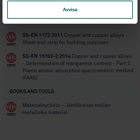
SS-EN 15690-2:2009
Copper and copper alloys
Avvisa
- Determination of iron content - Part 2: Flame
atomic absorption spectrometry method (FAAS)
SS-EN 1172:2011
Copper and copper alloys -
Sheet and strip for building purposes
SS-EN 15703-2:2014
Copper and copper alloys
- Determination of manganese content - Part 2:
Flame atomic absorption spectrometric method
(FAAS)
BOOKS AND TOOLS
Materialnyckeln – Jämförelser mellan
metalliska material