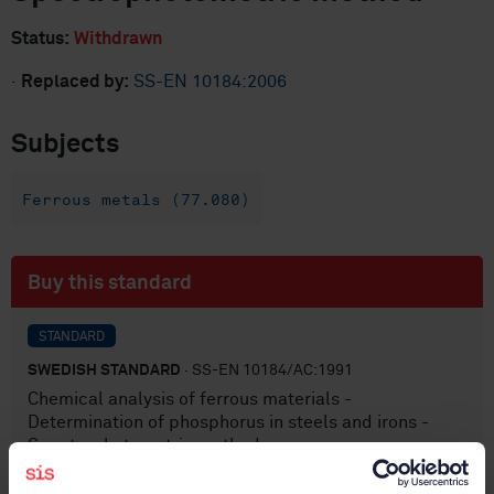
Status:
Withdrawn
·
Replaced by:
SS-EN 10184:2006
Subjects
Ferrous metals (77.080)
Buy this standard
STANDARD
SWEDISH STANDARD
· SS-EN 10184/AC:1991
Chemical analysis of ferrous materials -
Determination of phosphorus in steels and irons -
Spectrophotometric method