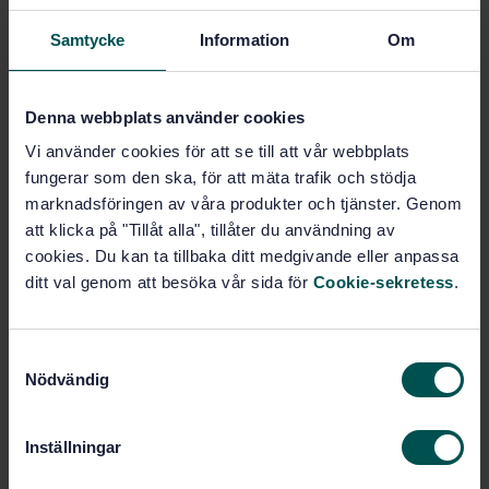
Subscribe on standards - Read more
Samtycke
Information
Om
Price:
0 SEK
Add to cart
PDF
Denna webbplats använder cookies
Vi använder cookies för att se till att vår webbplats
Show more
fungerar som den ska, för att mäta trafik och stödja
marknadsföringen av våra produkter och tjänster. Genom
att klicka på "Tillåt alla", tillåter du användning av
Product information
cookies. Du kan ta tillbaka ditt medgivande eller anpassa
English
Language:
ditt val genom att besöka vår sida för
Cookie-sekretess
.
Svenska institutet för
Written by:
standarder
S
International title:
Nödvändig
a
STD-13157
Article no:
m
1
Edition:
t
Inställningar
3/15/1993
y
Approved:
c