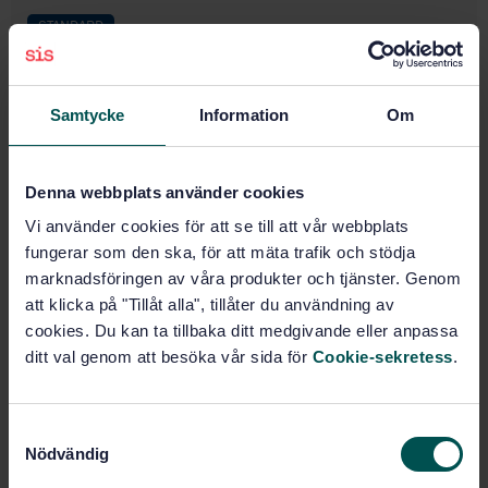
STANDARD
SWEDISH STANDARD
· SS-EN 10184
Chemical analysis of ferrous materials -
Determination of phosphor in steels and irons -
Samtycke
Information
Om
Spectrophotometric method
Subscribe on standards - Read more
Denna webbplats använder cookies
Vi använder cookies för att se till att vår webbplats
Price:
789 SEK
fungerar som den ska, för att mäta trafik och stödja
Add to cart
marknadsföringen av våra produkter och tjänster. Genom
PDF
att klicka på "Tillåt alla", tillåter du användning av
cookies. Du kan ta tillbaka ditt medgivande eller anpassa
Show more
ditt val genom att besöka vår sida för
Cookie-sekretess
.
Product information
S
Nödvändig
a
English
Language:
m