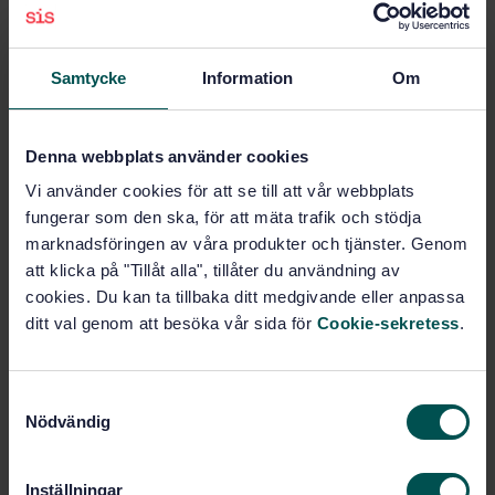
Buy this standard
STANDARD
Samtycke
Information
Om
SWEDISH STANDARD
· SS-EN 1664
Prevailing torque type all-metal hexagon nuts with
flange (ISO 7044:1997, modified)
Denna webbplats använder cookies
Vi använder cookies för att se till att vår webbplats
Subscribe on standards - Read more
fungerar som den ska, för att mäta trafik och stödja
Price:
687 SEK
marknadsföringen av våra produkter och tjänster. Genom
att klicka på "Tillåt alla", tillåter du användning av
Add to cart
cookies. Du kan ta tillbaka ditt medgivande eller anpassa
PDF
ditt val genom att besöka vår sida för
Cookie-sekretess
.
Show more
S
Nödvändig
Product information
a
m
English
Language:
t
Inställningar