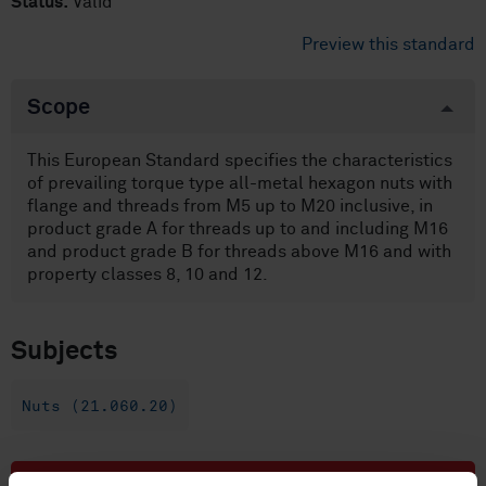
Status:
Valid
Preview this standard
Scope
This European Standard specifies the characteristics
of prevailing torque type all-metal hexagon nuts with
flange and threads from M5 up to M20 inclusive, in
product grade A for threads up to and including M16
and product grade B for threads above M16 and with
property classes 8, 10 and 12.
Subjects
Nuts (21.060.20)