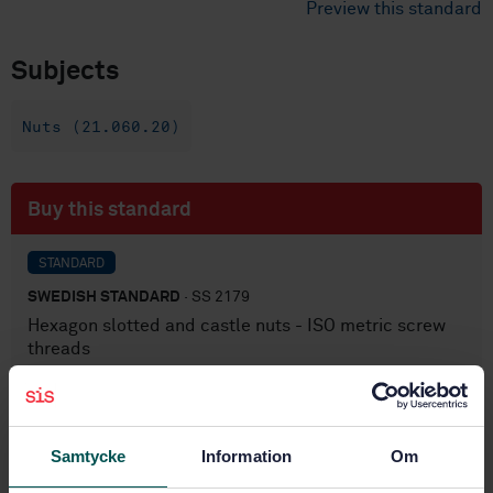
Preview this standard
Subjects
Nuts (21.060.20)
Buy this standard
STANDARD
SWEDISH STANDARD
· SS 2179
Hexagon slotted and castle nuts - ISO metric screw
threads
Subscribe on standards - Read more
Price:
687 SEK
Samtycke
Information
Om
Add to cart