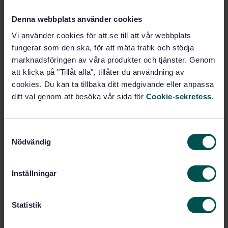
PDF
Denna webbplats använder cookies
Show more
Vi använder cookies för att se till att vår webbplats
fungerar som den ska, för att mäta trafik och stödja
marknadsföringen av våra produkter och tjänster. Genom
Product information
att klicka på "Tillåt alla", tillåter du användning av
cookies. Du kan ta tillbaka ditt medgivande eller anpassa
Swedish
Language:
ditt val genom att besöka vår sida för
Cookie-sekretess
.
Svenska institutet för
Written by:
standarder
International title:
S
STD-8409
Nödvändig
Article no:
a
4
m
Edition:
t
6/7/1989
Approved:
Inställningar
y
3
No of pages:
c
SS 2179
Replaces:
k
Statistik
e